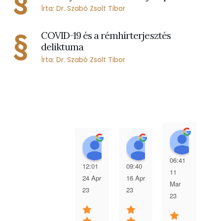
Írta: Dr. Szabó Zsolt Tibor
COVID-19 és a rémhírterjesztés
deliktuma
Írta: Dr. Szabó Zsolt Tibor
Anna 
Patricia Meizner
Dániel Timár
06:41
13
12:01
09:40
11
25
24 Apr
16 Apr
Mar
Fe
23
23
23
23