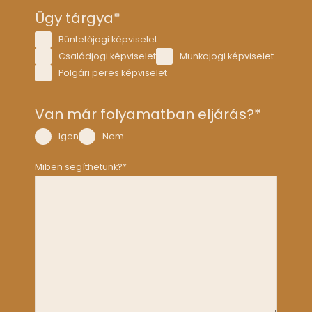
en 
Ügy tárgya
*
érkez
Büntetőjogi képviselet
tek 
Családjogi képviselet
Munkajogi képviselet
szem
Polgári peres képviselet
élyre 
szab
ottan 
Van már folyamatban eljárás?
*
a 
Igen
Nem
saját 
ügye
Miben segíthetünk?
*
mből.