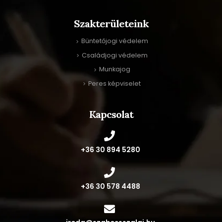
Szakterületeink
Büntetőjogi védelem
Családjogi védelem
Munkajog
Peres képviselet
Kapcsolat
‭+36 30 894 5280‬
+36 30 578 4488