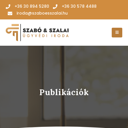
‭+36 30 894 5280‬
+36 30 578 4488
iroda@szaboesszalai.hu
Publikációk