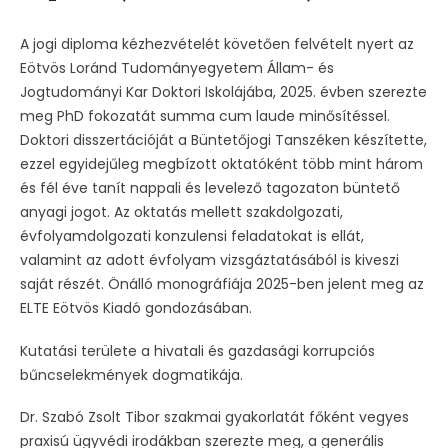
A jogi diploma kézhezvételét követően felvételt nyert az
Eötvös Loránd Tudományegyetem Állam- és
Jogtudományi Kar Doktori Iskolájába, 2025. évben szerezte
meg PhD fokozatát summa cum laude minősítéssel.
Doktori disszertációját a Büntetőjogi Tanszéken készítette,
ezzel egyidejűleg megbízott oktatóként több mint három
és fél éve tanít nappali és levelező tagozaton büntető
anyagi jogot. Az oktatás mellett szakdolgozati,
évfolyamdolgozati konzulensi feladatokat is ellát,
valamint az adott évfolyam vizsgáztatásából is kiveszi
saját részét. Önálló monográfiája 2025-ben jelent meg az
ELTE Eötvös Kiadó gondozásában.
Kutatási területe a hivatali és gazdasági korrupciós
bűncselekmények dogmatikája.
Dr. Szabó Zsolt Tibor szakmai gyakorlatát főként vegyes
praxisú ügyvédi irodákban szerezte meg, a generális