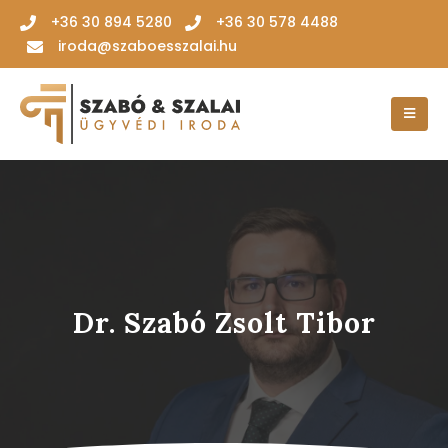
‭+36 30 894 5280‬
+36 30 578 4488
iroda@szaboesszalai.hu
Dr. Szabó Zsolt Tibor