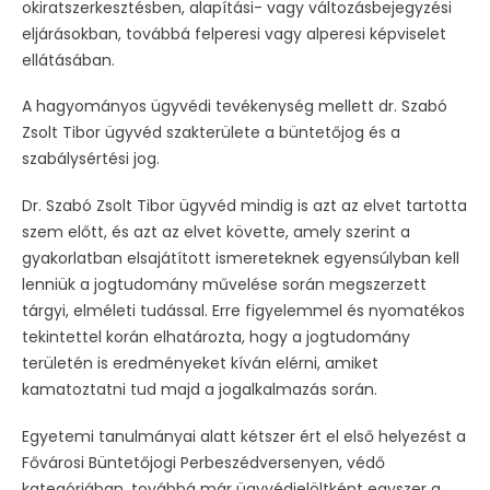
okiratszerkesztésben, alapítási- vagy változásbejegyzési
eljárásokban, továbbá felperesi vagy alperesi képviselet
ellátásában.
A hagyományos ügyvédi tevékenység mellett dr. Szabó
Zsolt Tibor ügyvéd szakterülete a büntetőjog és a
szabálysértési jog.
Dr. Szabó Zsolt Tibor ügyvéd mindig is azt az elvet tartotta
szem előtt, és azt az elvet követte, amely szerint a
gyakorlatban elsajátított ismereteknek egyensúlyban kell
lenniük a jogtudomány művelése során megszerzett
tárgyi, elméleti tudással. Erre figyelemmel és nyomatékos
tekintettel korán elhatározta, hogy a jogtudomány
területén is eredményeket kíván elérni, amiket
kamatoztatni tud majd a jogalkalmazás során.
Egyetemi tanulmányai alatt kétszer ért el első helyezést a
Fővárosi Büntetőjogi Perbeszédversenyen, védő
kategóriában, továbbá már ügyvédjelöltként egyszer a