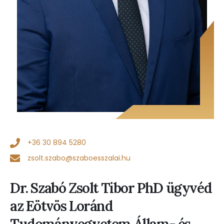
‭+36 30 894 5280‬
zsolt.szabo@szaboesszalai.hu
Dr. Szabó Zsolt Tibor PhD ügyvéd
az Eötvös Loránd