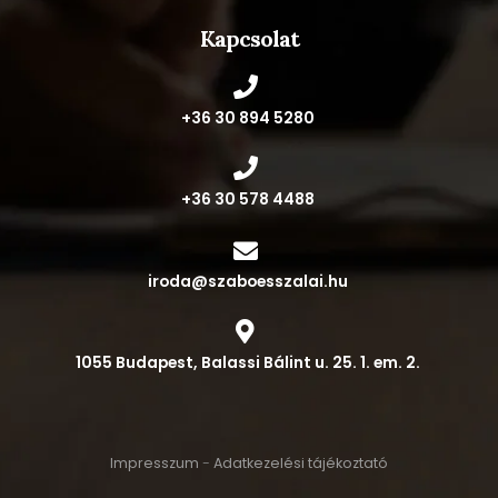
Kapcsolat
‭+36 30 894 5280‬
+36 30 578 4488
iroda@szaboesszalai.hu
1055 Budapest, Balassi Bálint u. 25. 1. em. 2.
Impresszum
-
Adatkezelési tájékoztató