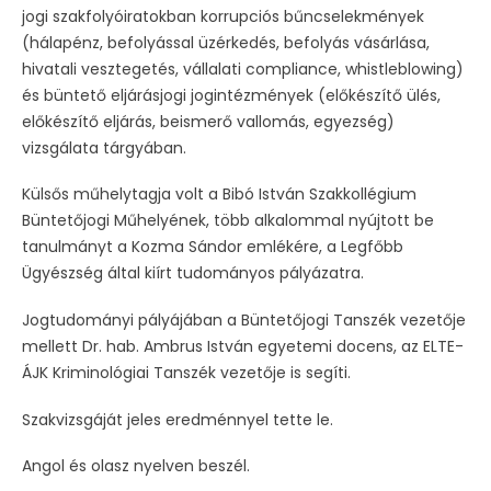
jogi szakfolyóiratokban korrupciós bűncselekmények
(hálapénz, befolyással üzérkedés, befolyás vásárlása,
hivatali vesztegetés, vállalati compliance, whistleblowing)
és büntető eljárásjogi jogintézmények (előkészítő ülés,
előkészítő eljárás, beismerő vallomás, egyezség)
vizsgálata tárgyában.
Külsős műhelytagja volt a Bibó István Szakkollégium
Büntetőjogi Műhelyének, több alkalommal nyújtott be
tanulmányt a Kozma Sándor emlékére, a Legfőbb
Ügyészség által kiírt tudományos pályázatra.
Jogtudományi pályájában a Büntetőjogi Tanszék vezetője
mellett Dr. hab. Ambrus István egyetemi docens, az ELTE-
ÁJK Kriminológiai Tanszék vezetője is segíti.
Szakvizsgáját jeles eredménnyel tette le.
Angol és olasz nyelven beszél.