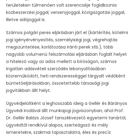
területeken túlmenően volt szerencséje foglalkoznia
közbeszerzési joggal, versenyjoggal, közigazgatási joggal,
illetve adójoggal is.
Számos polgári peres eljárásban járt el (kártérítés, kötelmi
jogi igényérvényesítés, személyiségi jogi, végrehajtás
megszüntetése, korlátozása iránti perek stb.), több
nagyobb volumenű felszámolási eljárásban foglalt helyet
a hitelező vagy az adós mellett a bíróságon, számos
ingatlan adásvételi szerződés lebonyolításában
közreműködött, heti rendszerességgel tárgyalt védőként
büntetőeljárásokban, összetettebb társasági jogi
jogvitákban állt helyt.
Ügyvédjelöltként a leghosszabb ideig a Gellér és Bárányos
Ügyvédi Irodával állt munkajogi jogviszonyban, ahol Prof.
Dr. Gellér Balázs József tanszékvezető egyetemi tanártól,
ügyvédtől rendkívül alapos, szerteágazó és mély
ismeretekre, szakmai tapasztalatra, éles és precíz