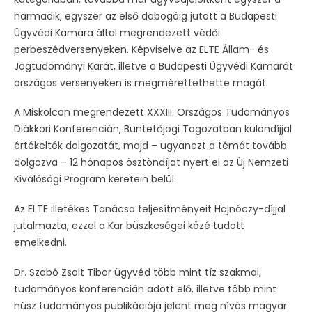
harmadik, egyszer az első dobogóig jutott a Budapesti
Ügyvédi Kamara által megrendezett védői
perbeszédversenyeken. Képviselve az ELTE Állam- és
Jogtudományi Karát, illetve a Budapesti Ügyvédi Kamarát
országos versenyeken is megmérettethette magát.
A Miskolcon megrendezett XXXIII. Országos Tudományos
Diákköri Konferencián, Büntetőjogi Tagozatban különdíjjal
értékelték dolgozatát, majd – ugyanezt a témát tovább
dolgozva – 12 hónapos ösztöndíjat nyert el az Új Nemzeti
Kiválósági Program keretein belül.
Az ELTE illetékes Tanácsa teljesítményeit Hajnóczy-díjjal
jutalmazta, ezzel a Kar büszkeségei közé tudott
emelkedni.
Dr. Szabó Zsolt Tibor ügyvéd több mint tíz szakmai,
tudományos konferencián adott elő, illetve több mint
húsz tudományos publikációja jelent meg nívós magyar