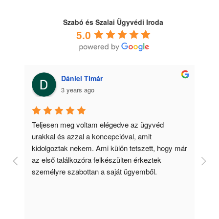
Szabó és Szalai Ügyvédi Iroda
5.0
Anna Vancsik-Bergou
3 years ago
Gy
ké
ár 