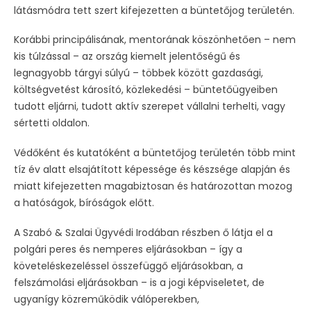
látásmódra tett szert kifejezetten a büntetőjog területén.
Korábbi principálisának, mentorának köszönhetően – nem
kis túlzással – az ország kiemelt jelentőségű és
legnagyobb tárgyi súlyú – többek között gazdasági,
költségvetést károsító, közlekedési – büntetőügyeiben
tudott eljárni, tudott aktív szerepet vállalni terhelti, vagy
sértetti oldalon.
Védőként és kutatóként a büntetőjog területén több mint
tíz év alatt elsajátított képessége és készsége alapján és
miatt kifejezetten magabiztosan és határozottan mozog
a hatóságok, bíróságok előtt.
A Szabó & Szalai Ügyvédi Irodában részben ő látja el a
polgári peres és nemperes eljárásokban – így a
követeléskezeléssel összefüggő eljárásokban, a
felszámolási eljárásokban – is a jogi képviseletet, de
ugyanígy közreműködik válóperekben,