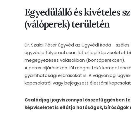
Egyedülálló és kivételes s
(válóperek) területén
Dr. Szalai Péter ügyvéd az Ügyvédi Iroda - széles
ügyvédje folyamatosan lát el jogi képviseletet b
megegyezéses válásokban (bontóperekben).
A peres eljárásokon túl magas fokú kompetenciáv
gyámhatósági eljárásokat is. A vagyonjogi ügyeke
kapcsolatról vagy bejegyzett élettársi kapcsolatró
Családjogi jogviszonnyal összefüggésben fel
képviseletet is ellátja hatóságok, bíróságok e