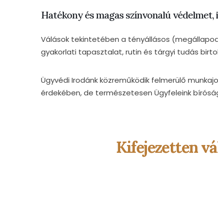
Hatékony és magas színvonalú védelmet, ill
Válások tekintetében a tényállásos (megállapod
gyakorlati tapasztalat, rutin és tárgyi tudás bir
Ügyvédi Irodánk közreműködik felmerülő munkajo
érdekében, de természetesen Ügyfeleink bíróság el
Kifejezetten vá