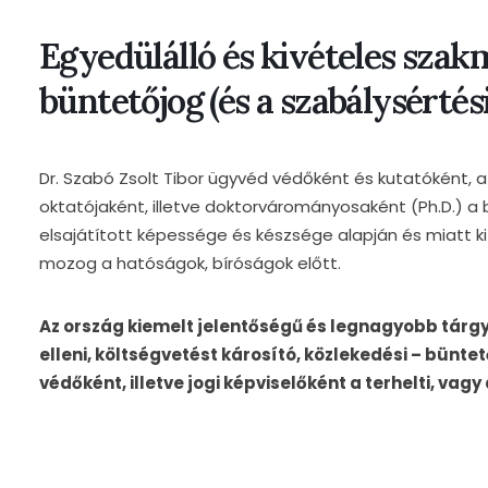
Egyedülálló és kivételes szakm
büntetőjog (és a szabálysértési
Dr. Szabó Zsolt Tibor ügyvéd védőként és kutatóként,
oktatójaként, illetve doktorvárományosaként (Ph.D.) a 
elsajátított képessége és készsége alapján és miatt 
mozog a hatóságok, bíróságok előtt.
Az ország kiemelt jelentőségű és legnagyobb tárgy
elleni, költségvetést károsító, közlekedési – büntet
védőként, illetve jogi képviselőként a terhelti, vagy 