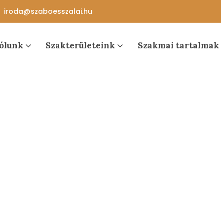
iroda@szaboesszalai.hu
ólunk
Szakterületeink
Szakmai tartalmak