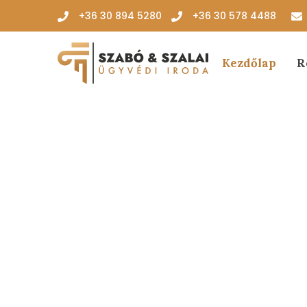
‭+36 30 894 5280‬
+36 30 578 4488
Kezdőlap
R