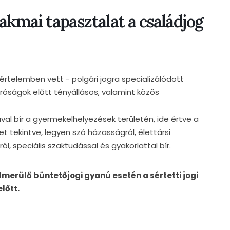
zakmai tapasztalat a családjog
 értelemben vett - polgári jogra specializálódott
íróságok előtt tényállásos, valamint közös
al bír a gyermekelhelyezések területén, ide értve a
t tekintve, legyen szó házasságról, élettársi
l, speciális szaktudással és gyakorlattal bír.
merülő büntetőjogi gyanú esetén a sértetti jogi
lőtt.