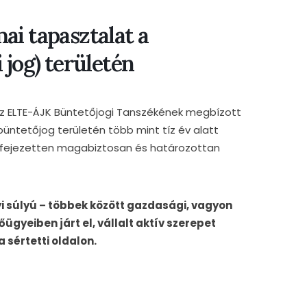
ai tapasztalat a
 jog) területén
 az ELTE-ÁJK Büntetőjogi Tanszékének megbízott
büntetőjog területén több mint tíz év alatt
kifejezetten magabiztosan és határozottan
i súlyú – többek között gazdasági, vagyon
őügyeiben járt el, vállalt aktív szerepet
a sértetti oldalon.