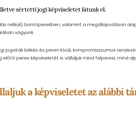
etve sértetti jogi képviseletet látunk el.
ás nélküli) bontóperekben, valamint a megállapodáson alapu
tokában vagyunk.
gi jogviták békés és peren kívüli, kompromisszumos rendez
őtti peres képviseletét is vállaljuk mind felperesi, mind alp
llaljuk a képviseletet az alábbi 