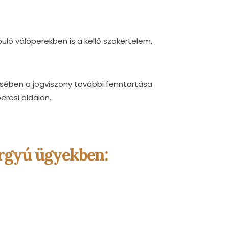
ló válóperekben is a kellő szakértelem,
ésében a jogviszony további fenntartása
eresi oldalon.
tárgyú ügyekben: