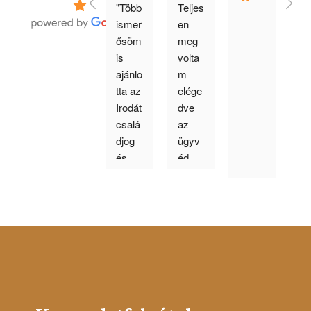
"Több 
Teljes
G
ismer
en 
s 
ősöm 
meg 
ha
is 
volta
on
ajánlo
m 
m
tta az 
elége
a
Irodát 
dve 
zé
csalá
az 
m
djog 
ügyv
en
és 
éd 
ké
bünte
urakk
s
tőjog 
al és 
e 
miatt. 
azzal 
vá
Bár 
a 
zt 
én 
konc
ka
más 
epció
m
ügyb
val, 
en 
amit 
keres
kidolg