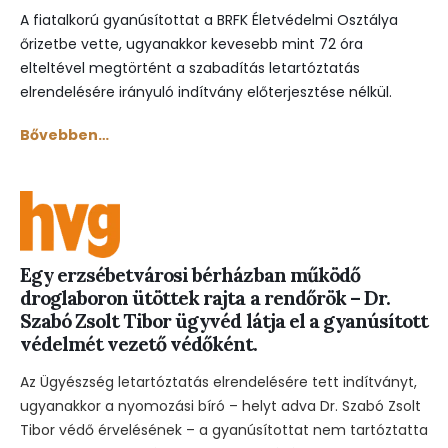
A fiatalkorú gyanúsítottat a BRFK Életvédelmi Osztálya
őrizetbe vette, ugyanakkor kevesebb mint 72 óra
elteltével megtörtént a szabadítás letartóztatás
elrendelésére irányuló indítvány előterjesztése nélkül.
Bővebben…
Egy erzsébetvárosi bérházban működő
droglaboron ütöttek rajta a rendőrök – Dr.
Szabó Zsolt Tibor ügyvéd látja el a gyanúsított
védelmét vezető védőként.
Az Ügyészség letartóztatás elrendelésére tett indítványt,
ugyanakkor a nyomozási bíró – helyt adva Dr. Szabó Zsolt
Tibor védő érvelésének – a gyanúsítottat nem tartóztatta