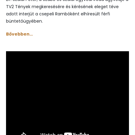
TV2 Tények megkeresésére és kérésének eleget téve
adott interjút a csepeli Rambóként elhíresült férfi
büntetőügyében.
Bővebben…