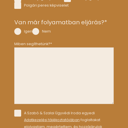
szem
Polgári peres képviselet
élyre 
szab
ottan 
Van már folyamatban eljárás?
*
a 
Igen
Nem
saját 
ügye
Miben segíthetünk?
*
mből.
Consent
*
A Szabó & Szalai Ügyvédi Iroda egyedi
Adatkezelési tájékoztatójában
foglaltakat
elolvastam, megértettem, és hozzájárulok