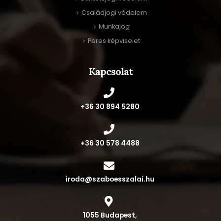
Családjogi védelem
Munkajog
Peres képviselet
Kapcsolat
‭+36 30 894 5280‬
+36 30 578 4488
iroda@szaboesszalai.hu
1055 Budapest,