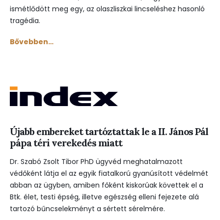
ismétlődött meg egy, az olaszliszkai lincseléshez hasonló
tragédia.
Bővebben…
Újabb embereket tartóztattak le a II. János Pál
pápa téri verekedés miatt
Dr. Szabó Zsolt Tibor PhD ügyvéd meghatalmazott
védőként látja el az egyik fiatalkorú gyanúsított védelmét
abban az ügyben, amiben főként kiskorúak követtek el a
Btk. élet, testi épség, illetve egészség elleni fejezete alá
tartozó bűncselekményt a sértett sérelmére.