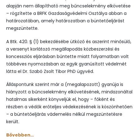
alapján nem állapítható meg bűncselekmény elkövetése
– rögzítette a BRFK Gazdaságvédelmi Osztálya abban a
határozatában, amely határozatban a büntetőeljárást
megszüntette.
A Btk. 420. § (1) bekezdésébe ütköző és aszerint minősülő,
a versenyt korlátozó megállapodás közbeszerzési és
koncessziós eljárásban bűntette miatt folyamatban volt
többéves nyomozásban az egyik gyanúsított védelmét
látta el Dr. Szabó Zsolt Tibor PhD ügyvéd.
Álláspontunk szerint már a (megalapozott) gyanúja is
hiányzott a bűncselekmény elkövetésének, mindazonáltal
hatalmas sikerként könyveljük el, hogy – főként és
részben a védők erőteljes védekezésének is köszönhetően
– a büntetőeljárás vádemelés nélkül megszüntetésre
került.
Bővebben…