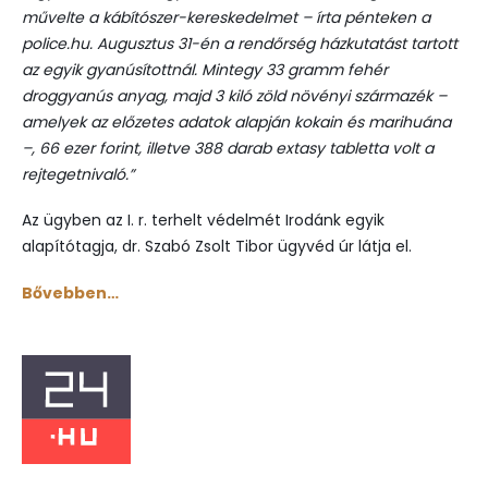
művelte a kábítószer-kereskedelmet – írta pénteken a
police.hu. Augusztus 31-én a rendőrség házkutatást tartott
az egyik gyanúsítottnál. Mintegy 33 gramm fehér
droggyanús anyag, majd 3 kiló zöld növényi származék –
amelyek az előzetes adatok alapján kokain és marihuána
–, 66 ezer forint, illetve 388 darab extasy tabletta volt a
rejtegetnivaló.”
Az ügyben az I. r. terhelt védelmét Irodánk egyik
alapítótagja, dr. Szabó Zsolt Tibor ügyvéd úr látja el.
Bővebben…