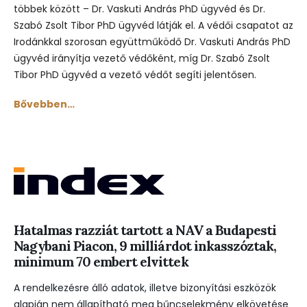
többek között – Dr. Vaskuti András PhD ügyvéd és Dr.
Szabó Zsolt Tibor PhD ügyvéd látják el. A védői csapatot az
Irodánkkal szorosan együttműködő Dr. Vaskuti András PhD
ügyvéd irányítja vezető védőként, míg Dr. Szabó Zsolt
Tibor PhD ügyvéd a vezető védőt segíti jelentősen.
Bővebben…
Hatalmas razziát tartott a NAV a Budapesti
Nagybani Piacon, 9 milliárdot inkasszóztak,
minimum 70 embert elvittek
A rendelkezésre álló adatok, illetve bizonyítási eszközök
alapján nem állapítható meg bűncselekmény elkövetése