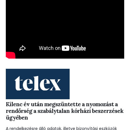
Kilenc év után megszüntette a nyomozást a
rendőrség a szabálytalan kórházi beszerzések
ügyében
A rendelkezésre álló adatok, illetve bizonyítási eszközök