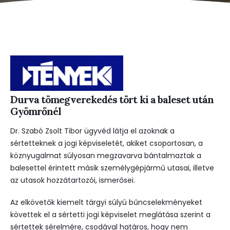
Durva tömegverekedés tört ki a baleset után
Gyömrőnél
Dr. Szabó Zsolt Tibor ügyvéd látja el azoknak a
sértetteknek a jogi képviseletét, akiket csoportosan, a
köznyugalmat súlyosan megzavarva bántalmaztak a
balesettel érintett másik személygépjármű utasai, illetve
az utasok hozzátartozói, ismerősei.
Az elkövetők kiemelt tárgyi súlyú bűncselekményeket
követtek el a sértetti jogi képviselet meglátása szerint a
sértettek sérelmére, csodával határos, hogy nem