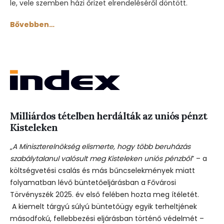
le, vele szemben házi őrizet elrendeléséről döntött.
Bővebben…
Milliárdos tételben herdálták az uniós pénzt
Kisteleken
„
A Miniszterelnökség elismerte, hogy több beruházás
szabálytalanul valósult meg Kisteleken uniós pénzből
” – a
költségvetési csalás és más bűncselekmények miatt
folyamatban lévő büntetőeljárásban a Fővárosi
Törvényszék 2025. év első felében hozta meg ítéletét.
A kiemelt tárgyú súlyú büntetőügy egyik terheltjének
másodfokú, fellebbezési eljárásban történő védelmét –