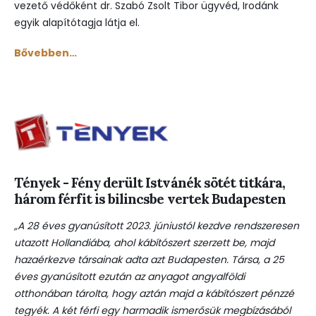
vezető védőként dr. Szabó Zsolt Tibor ügyvéd, Irodánk
egyik alapítótagja látja el.
Bővebben…
Tények - Fény derült Istvánék sötét titkára,
három férfit is bilincsbe vertek Budapesten
„A 28 éves gyanúsított 2023. júniustól kezdve rendszeresen
utazott Hollandiába, ahol kábítószert szerzett be, majd
hazaérkezve társainak adta azt Budapesten. Társa, a 25
éves gyanúsított ezután az anyagot angyalföldi
otthonában tárolta, hogy aztán majd a kábítószert pénzzé
tegyék. A két férfi egy harmadik ismerősük megbízásából