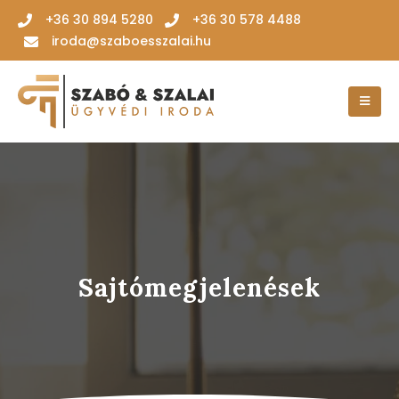
‭+36 30 894 5280‬
+36 30 578 4488
iroda@szaboesszalai.hu
Sajtómegjelenések