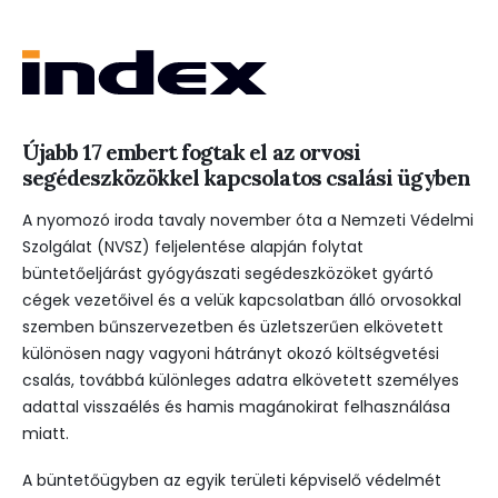
Újabb 17 embert fogtak el az orvosi
segédeszközökkel kapcsolatos csalási ügyben
A nyomozó iroda tavaly november óta a Nemzeti Védelmi
Szolgálat (NVSZ) feljelentése alapján folytat
büntetőeljárást gyógyászati segédeszközöket gyártó
cégek vezetőivel és a velük kapcsolatban álló orvosokkal
szemben bűnszervezetben és üzletszerűen elkövetett
különösen nagy vagyoni hátrányt okozó költségvetési
csalás, továbbá különleges adatra elkövetett személyes
adattal visszaélés és hamis magánokirat felhasználása
miatt.
A büntetőügyben az egyik területi képviselő védelmét