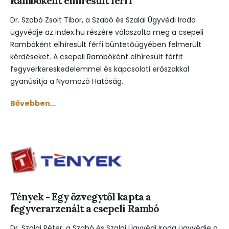
Rambóként elhíresült férfi
Dr. Szabó Zsolt Tibor, a Szabó és Szalai Ügyvédi Iroda
ügyvédje az index.hu részére válaszolta meg a csepeli
Rambóként elhíresült férfi büntetőügyében felmerült
kérdéseket. A csepeli Rambóként elhíresült férfit
fegyverkereskedelemmel és kapcsolati erőszakkal
gyanúsítja a Nyomozó Hatóság.
Bővebben…
Tények - Egy özvegytől kapta a
fegyverarzenált a csepeli Rambó
Dr. Szalai Péter, a Szabó és Szalai Ügyvédi Iroda ügyvédje a