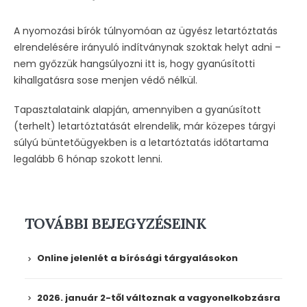
A nyomozási bírók túlnyomóan az ügyész letartóztatás
elrendelésére irányuló indítványnak szoktak helyt adni –
nem győzzük hangsúlyozni itt is, hogy gyanúsítotti
kihallgatásra sose menjen védő nélkül.
Tapasztalataink alapján, amennyiben a gyanúsított
(terhelt) letartóztatását elrendelik, már közepes tárgyi
súlyú büntetőügyekben is a letartóztatás időtartama
legalább 6 hónap szokott lenni.
TOVÁBBI BEJEGYZÉSEINK
Online jelenlét a bírósági tárgyalásokon
2026. január 2-től változnak a vagyonelkobzásra