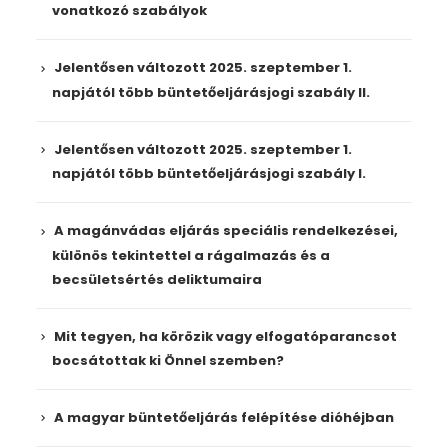
vonatkozó szabályok
Jelentősen változott 2025. szeptember 1.
napjától több büntetőeljárásjogi szabály II.
Jelentősen változott 2025. szeptember 1.
napjától több büntetőeljárásjogi szabály I.
A magánvádas eljárás speciális rendelkezései,
különös tekintettel a rágalmazás és a
becsületsértés deliktumaira
Mit tegyen, ha körözik vagy elfogatóparancsot
bocsátottak ki Önnel szemben?
A magyar büntetőeljárás felépítése dióhéjban