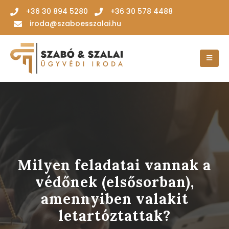
‭+36 30 894 5280‬
+36 30 578 4488
iroda@szaboesszalai.hu
Milyen feladatai vannak a
védőnek (elsősorban),
amennyiben valakit
letartóztattak?