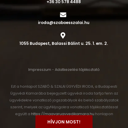
+36 30 578 4488
iroda@szaboesszalai.hu
1055 Budapest, Balassi Bálint u. 25. 1. em. 2.
Impresszum
-
Adatkezelési tájékoztató
Ezt a honlapot SZABÓ & SZALAI ÜGYVÉDI IRODA, a Budapesti
Ügyvédi Kamarába bejegyzett ügyvédi iroda tartja fenn az
ügyvédekre vonatkozó jogszabályok és belső szabályzatok
szerint, melyek az ügyféljogokra vonatkozó tájékoztatással
együtt a
https://magyarugyvedikamara.hu
honlapon
találhatóak.
HÍVJON MOST!