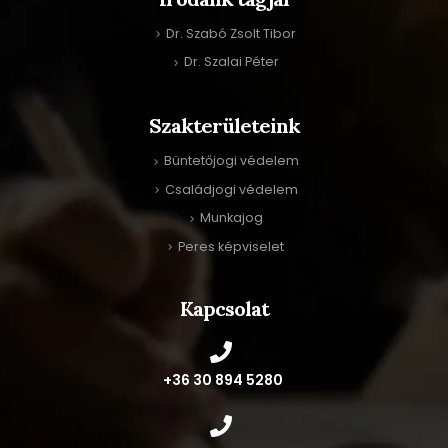
Dr. Szabó Zsolt Tibor
Dr. Szalai Péter
Szakterületeink
Büntetőjogi védelem
Családjogi védelem
Munkajog
Peres képviselet
Kapcsolat
‭+36 30 894 5280‬