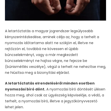
A letartóztatás a magyar jogrendszer legsúlyosabb
kényszerintézkedése, aminek célja az, hogy a terhelt a
nyomozás időtartama alatt ne szökjön el, illetve ne
rejtőzzön el, továbbá ne kövessen el újabb
bűncselekményt, vagy a már megkezdett
bűncselekményt ne hajtsa végre, ne fejezze be
(bűnismétlés veszélye), végül a terhelt ne nehezítse meg,
ne hiúsítsa meg a bizonyítási eljárást.
A letartóztatás elrendeléséről minden esetben
nyomozási bíró dönt.
A nyomozási bíró döntését ülésen
hozza meg, ahol csak az ügyészség képviselője, a védő, a
terhelt, a nyomozási bíró, illetve a jegyzőkönyvvezető
lehet jelen.