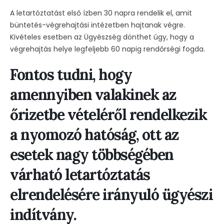
A letartóztatást első ízben 30 napra rendelik el, amit
büntetés-végrehajtási intézetben hajtanak végre.
Kivételes esetben az Ügyészség dönthet úgy, hogy a
végrehajtás helye legfeljebb 60 napig rendőrségi fogda.
Fontos tudni, hogy
amennyiben valakinek az
őrizetbe vételéről rendelkezik
a nyomozó hatóság, ott az
esetek nagy többségében
várható letartóztatás
elrendelésére irányuló ügyészi
indítvány.