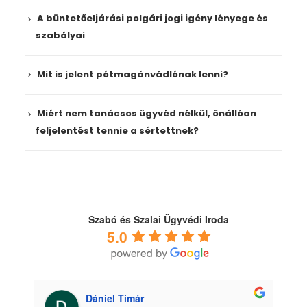
A büntetőeljárási polgári jogi igény lényege és
szabályai
Mit is jelent pótmagánvádlónak lenni?
Miért nem tanácsos ügyvéd nélkül, önállóan
feljelentést tennie a sértettnek?
Szabó és Szalai Ügyvédi Iroda
5.0
Dániel Timár