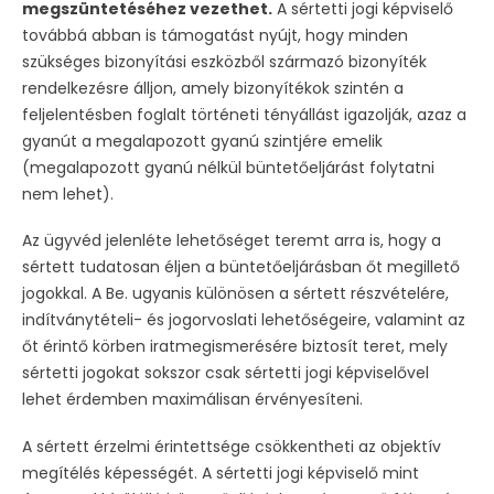
megszüntetéséhez vezethet.
A sértetti jogi képviselő
továbbá abban is támogatást nyújt, hogy minden
szükséges bizonyítási eszközből származó bizonyíték
rendelkezésre álljon, amely bizonyítékok szintén a
feljelentésben foglalt történeti tényállást igazolják, azaz a
gyanút a megalapozott gyanú szintjére emelik
(megalapozott gyanú nélkül büntetőeljárást folytatni
nem lehet).
Az ügyvéd jelenléte lehetőséget teremt arra is, hogy a
sértett tudatosan éljen a büntetőeljárásban őt megillető
jogokkal. A Be. ugyanis különösen a sértett részvételére,
indítványtételi- és jogorvoslati lehetőségeire, valamint az
őt érintő körben iratmegismerésére biztosít teret, mely
sértetti jogokat sokszor csak sértetti jogi képviselővel
lehet érdemben maximálisan érvényesíteni.
A sértett érzelmi érintettsége csökkentheti az objektív
megítélés képességét. A sértetti jogi képviselő mint