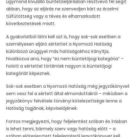
úgymond kívülálló büntetőeljárásban résztvevő fél segít
abban, hogy az eljárás ne szenvedjen kárt az érzelmi
túlfűtöttség vagy a téves és elhamarkodott
következtetések miatt.
A gyakorlatból látni kell azt is, hogy sok-sok esetben a
személyesen eljáró sértettet a Nyomozó Hatóság
különböző ürüggyel más hatóságokhoz irányítja,
hivatkozva arra, hogy “ez nem büntetőjogi kategória” –
holott a sértettel történtek nagyon is büntetőjogi
kategóriát képeznek.
Sok-sok esetben a Nyomozó Hatóság még jegyzőkönyvet
sem vesz fel a sértett által elmondottakról – miközben a
jegyzőkönyv felvétele törvényi kötelezettsége lenne a
Hatóság tagjának, képviselőjének.
Fontos megjegyezni, hogy feljelentést szóban és írásban
is lehet tenni, bármely szerv vagy hatóság előtt – a
szóban előterjesztett feljelentésről jegyzőkönyvet kell