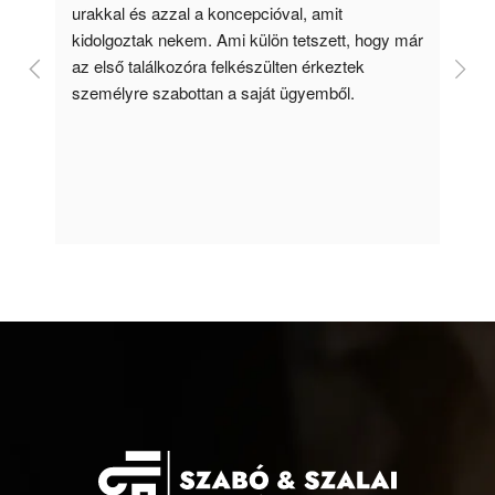
mit 
zett, hogy már 
keztek 
mből.