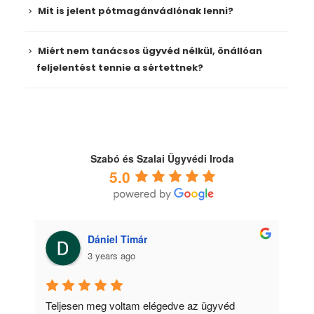
Mit is jelent pótmagánvádlónak lenni?
Miért nem tanácsos ügyvéd nélkül, önállóan
feljelentést tennie a sértettnek?
Szabó és Szalai Ügyvédi Iroda
5.0
Anna Vancsik-Bergou
3 years ago
ügyvéd 