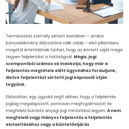
Természetes személy sértett esetében – amikor
bűncselekmény áldozatává válik valaki – első pillantásra
magától értetődőnek tűnhet, hogy az érintett saját maga
tegyen feljelentést a hatóságnál.
Mégis, jogi
szempontból számos ok indokolja, hogy már a
feljelentés megtétele előtt ügyvédhez forduljunk,
illetve feljelentést sértetti jogi képviselő útján
tegyünk.
Elsősorban, egy ügyvéd segít abban, hogy a feljelentés
jogilag megalapozott, pontosan megfogalmazott és
megfelelő büntető anyagi jogi minősítésű legyen.
A nem
megfelelő vagy hiányos feljelentés a feljelentés
elutasításához vagy a büntetőeljárás