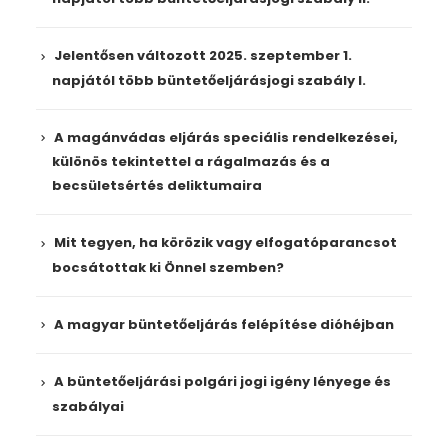
Jelentősen változott 2025. szeptember 1.
napjától több büntetőeljárásjogi szabály I.
A magánvádas eljárás speciális rendelkezései,
különös tekintettel a rágalmazás és a
becsületsértés deliktumaira
Mit tegyen, ha körözik vagy elfogatóparancsot
bocsátottak ki Önnel szemben?
A magyar büntetőeljárás felépítése dióhéjban
A büntetőeljárási polgári jogi igény lényege és
szabályai