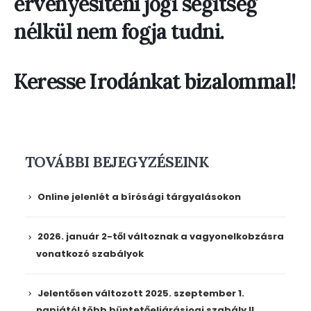
érvényesíteni jogi segítség
nélkül nem fogja tudni.
Keresse Irodánkat bizalommal!
TOVÁBBI BEJEGYZÉSEINK
Online jelenlét a bírósági tárgyalásokon
2026. január 2-től változnak a vagyonelkobzásra
vonatkozó szabályok
Jelentősen változott 2025. szeptember 1.
napjától több büntetőeljárásjogi szabály II.