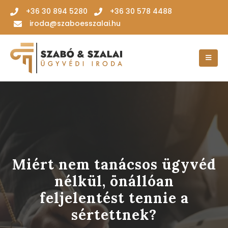
‭+36 30 894 5280‬
+36 30 578 4488
iroda@szaboesszalai.hu
Miért nem tanácsos ügyvéd
nélkül, önállóan
feljelentést tennie a
sértettnek?