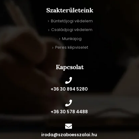
Szakterületeink
Büntetőjogi védelem
Családjogi védelem
Munkajog
Peres képviselet
Kapcsolat
‭+36 30 894 5280‬
+36 30 578 4488
iroda@szaboesszalai.hu