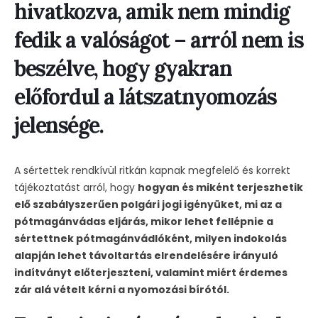
hivatkozva, amik nem mindig
fedik a valóságot – arról nem is
beszélve, hogy gyakran
előfordul a látszatnyomozás
jelensége.
A sértettek rendkívül ritkán kapnak megfelelő és korrekt
tájékoztatást arról, hogy
hogyan és miként terjeszhetik
elő szabályszerűen polgári jogi igényüket, mi az a
pótmagánvádas eljárás, mikor lehet fellépnie a
sértettnek pótmagánvádlóként, milyen indokolás
alapján lehet távoltartás elrendelésére irányuló
indítványt előterjeszteni, valamint miért érdemes
zár alá vételt kérni a nyomozási bírótól.